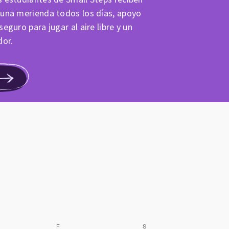
 una merienda todos los días, apoyo
eguro para jugar al aire libre y un
dor.