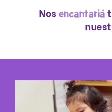
Nos
t
encantariá
nuest