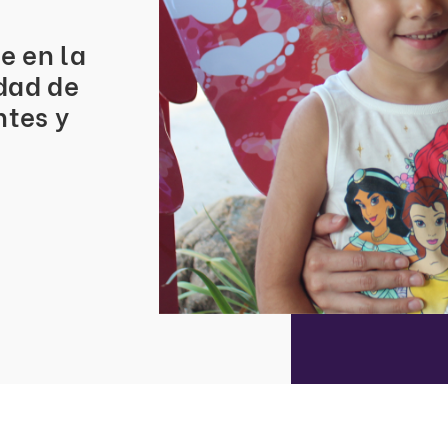
e en la
dad de
ntes y