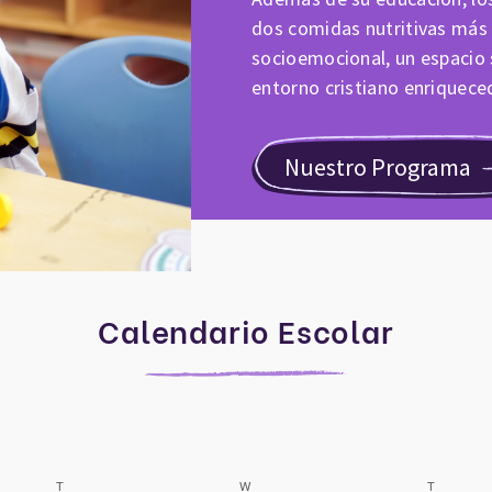
dos comidas nutritivas más
socioemocional, un espacio s
entorno cristiano enriquece
Nuestro Programa
Calendario Escolar