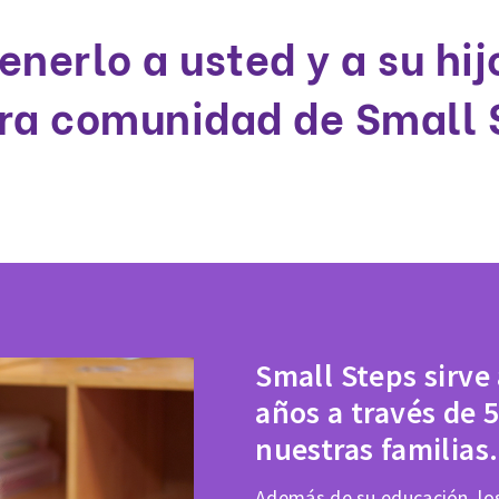
enerlo a usted y a su hi
ra comunidad de Small 
Small Steps sirve
años a través de 5
nuestras familias.
Además de su educación, los