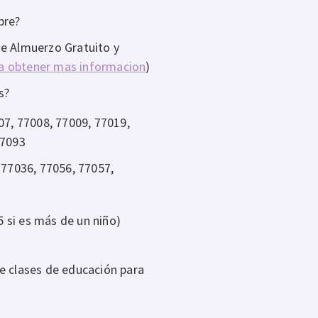
bre?
de Almuerzo Gratuito y
ra obtener mas informacion
)
s?
07, 77008, 77009, 77019,
77093
 77036, 77056, 77057,
 si es más de un niño)
e clases de educación para