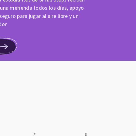
 una merienda todos los días, apoyo
eguro para jugar al aire libre y un
dor.