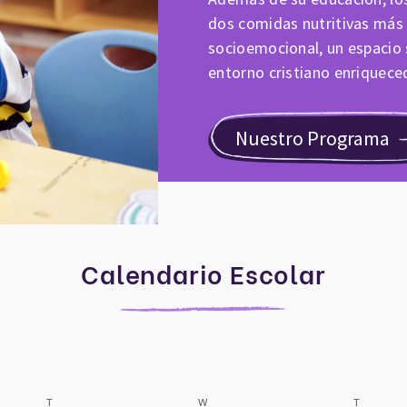
dos comidas nutritivas más
socioemocional, un espacio s
entorno cristiano enriquece
Nuestro Programa
Calendario Escolar