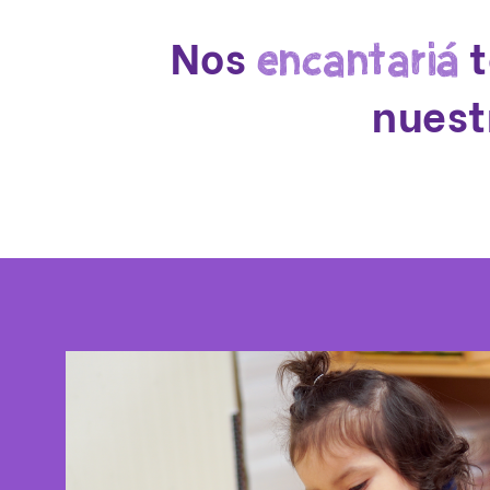
Nos
t
encantariá
nuest