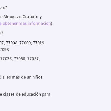
bre?
de Almuerzo Gratuito y
ra obtener mas informacion
)
s?
07, 77008, 77009, 77019,
77093
 77036, 77056, 77057,
 si es más de un niño)
e clases de educación para