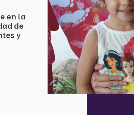
e en la
dad de
ntes y