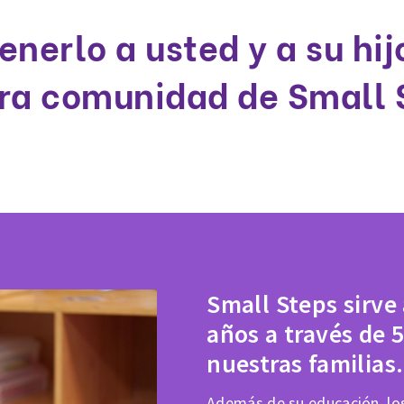
enerlo a usted y a su hi
ra comunidad de Small 
Small Steps sirve
años a través de 5
nuestras familias.
Además de su educación, los